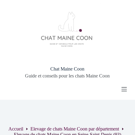
P
a
s
s
e
r
a
u
c
o
n
t
Chat Maine Coon
e
Guide et conseils pour les chats Maine Coon
n
u
Accueil
Elevage de chats Maine Coon par département
Elevage de chats Maine Coon en Seine-Saint-Denis (93)