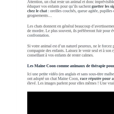
Attention, un chat reste un animal et donc imprévisibl
éduquer vos enfants pour qu’ils sachent
guetter les 
chez le chat
: oreilles couchés, queue agitée, pupilles 
grognements…
Les chats donnent en général beaucoup d’avertissemen
de mordre. Le plus souvent, ils préféreront fuir pour év
confrontation.
Si votre animal est d’un naturel peureux, ne le forcez p
compagnie des enfants. Laissez le venir seul et à son 
conseillant à vos enfants de rester calmes.
Les Maine Coon comme animaux de thérapie pour 
Ici une petite vidéo (en anglais et sans sous-titre malh
ont adopté un chat Maine Coon,
race réputée pour a
élevé. Les images parlent pour elles mêmes ! Une vraie c