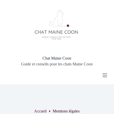
P
a
s
s
e
r
a
u
c
o
n
t
Chat Maine Coon
e
Guide et conseils pour les chats Maine Coon
n
u
Accueil
Mentions légales