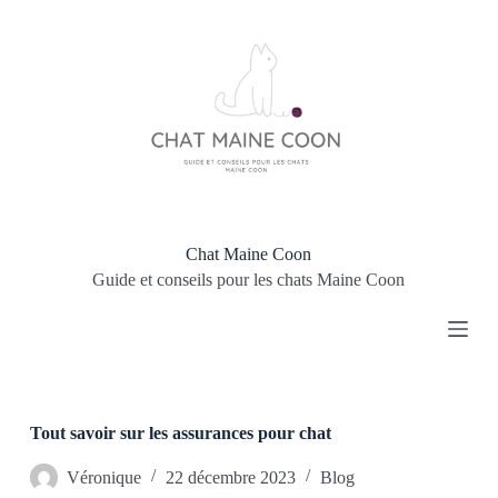
P
a
s
s
e
r
a
u
c
o
n
t
Chat Maine Coon
e
Guide et conseils pour les chats Maine Coon
n
u
Tout savoir sur les assurances pour chat
Véronique
22 décembre 2023
Blog