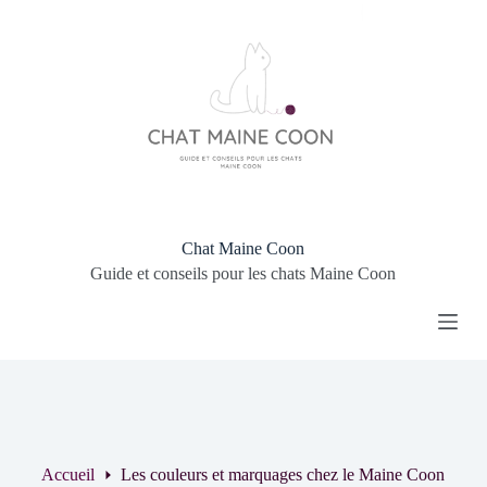
P
a
s
s
e
r
a
u
c
o
n
t
Chat Maine Coon
e
Guide et conseils pour les chats Maine Coon
n
u
Accueil
Les couleurs et marquages chez le Maine Coon