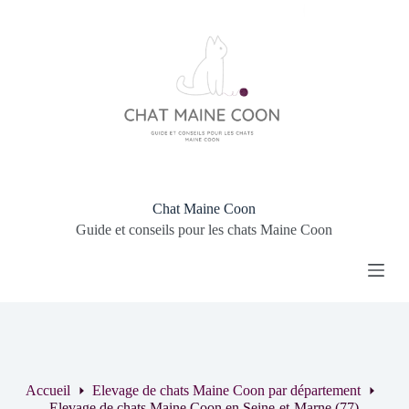
P
a
s
s
e
r
a
u
c
o
n
t
Chat Maine Coon
e
Guide et conseils pour les chats Maine Coon
n
u
Accueil
Elevage de chats Maine Coon par département
Elevage de chats Maine Coon en Seine-et-Marne (77)