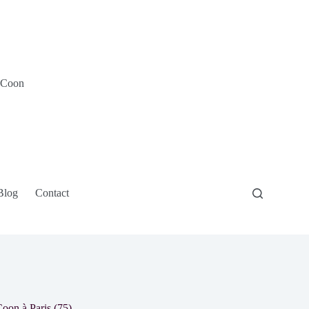
e Coon
Blog
Contact
oon à Paris (75)