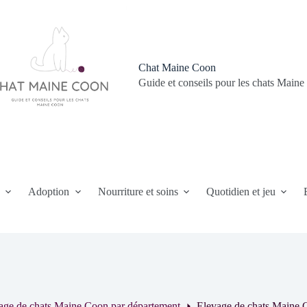
Chat Maine Coon
Guide et conseils pour les chats Main
n
Adoption
Nourriture et soins
Quotidien et jeu
age de chats Maine Coon par département
Elevage de chats Maine C