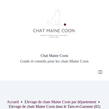
P
a
s
s
e
r
a
u
c
o
n
t
Chat Maine Coon
e
Guide et conseils pour les chats Maine Coon
n
u
Accueil
Elevage de chats Maine Coon par département
Elevage de chats Maine Coon dans le Tarn-et-Garonne (82)