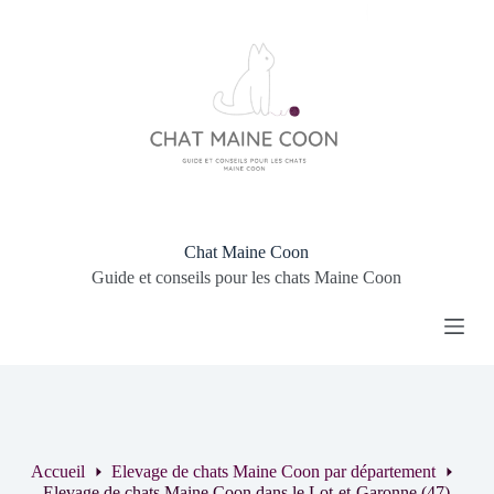
P
a
s
s
e
r
a
u
c
o
n
t
Chat Maine Coon
e
Guide et conseils pour les chats Maine Coon
n
u
Accueil
Elevage de chats Maine Coon par département
Elevage de chats Maine Coon dans le Lot-et-Garonne (47)