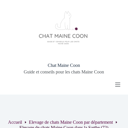
P
a
s
s
e
r
a
u
c
o
n
t
Chat Maine Coon
e
Guide et conseils pour les chats Maine Coon
n
u
Accueil
Elevage de chats Maine Coon par département
Elevage de chats Maine Coon dans la Sarthe (72)