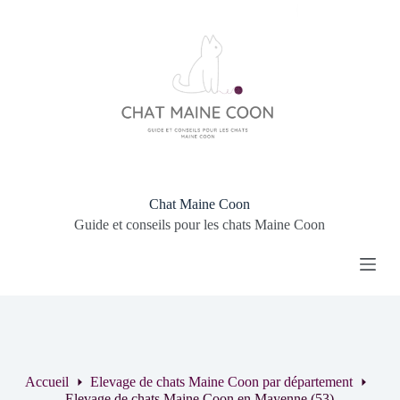
P
a
s
s
e
r
a
u
c
o
n
t
Chat Maine Coon
e
Guide et conseils pour les chats Maine Coon
n
u
Accueil
Elevage de chats Maine Coon par département
Elevage de chats Maine Coon en Mayenne (53)