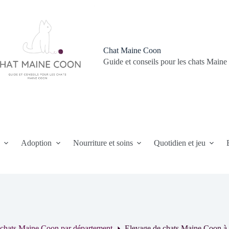
Chat Maine Coon
Guide et conseils pour les chats Main
n
Adoption
Nourriture et soins
Quotidien et jeu
 chats Maine Coon par département
Elevage de chats Maine Coon à 