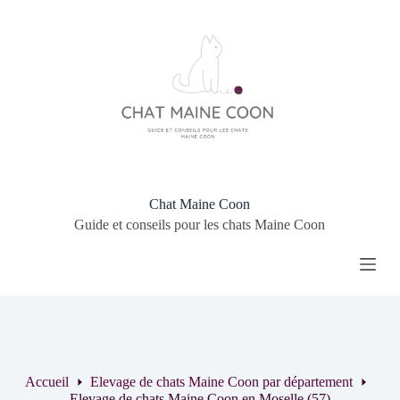
P
a
s
s
e
r
a
u
c
o
n
t
Chat Maine Coon
e
Guide et conseils pour les chats Maine Coon
n
u
Accueil
Elevage de chats Maine Coon par département
Elevage de chats Maine Coon en Moselle (57)