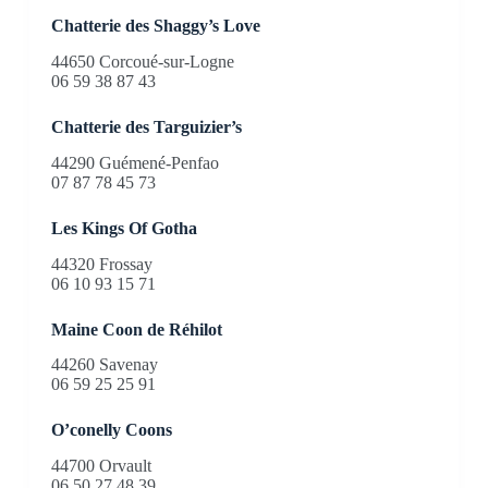
Chatterie des Shaggy’s Love
44650 Corcoué-sur-Logne
06 59 38 87 43
Chatterie des Targuizier’s
44290 Guémené-Penfao
07 87 78 45 73
Les Kings Of Gotha
44320 Frossay
06 10 93 15 71
Maine Coon de Réhilot
44260 Savenay
06 59 25 25 91
O’conelly Coons
44700 Orvault
06 50 27 48 39