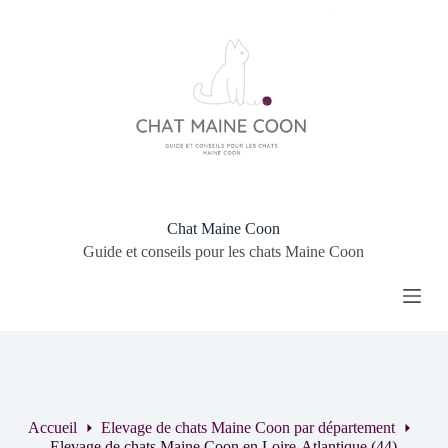
P
a
s
s
e
r
a
u
c
o
n
t
Chat Maine Coon
e
Guide et conseils pour les chats Maine Coon
n
u
Accueil
Elevage de chats Maine Coon par département
Elevage de chats Maine Coon en Loire-Atlantique (44)