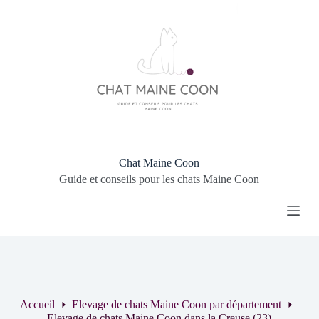
P
a
s
s
e
r
a
u
c
o
n
t
Chat Maine Coon
e
Guide et conseils pour les chats Maine Coon
n
u
Accueil
Elevage de chats Maine Coon par département
Elevage de chats Maine Coon dans la Creuse (23)