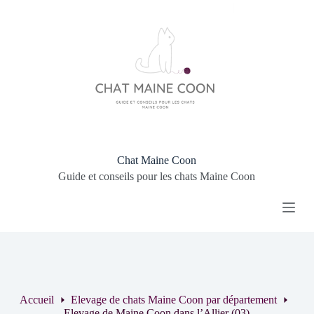
P
a
s
s
e
r
a
u
c
o
n
t
Chat Maine Coon
e
Guide et conseils pour les chats Maine Coon
n
u
Accueil
Elevage de chats Maine Coon par département
Elevage de Maine Coon dans l’Allier (03)